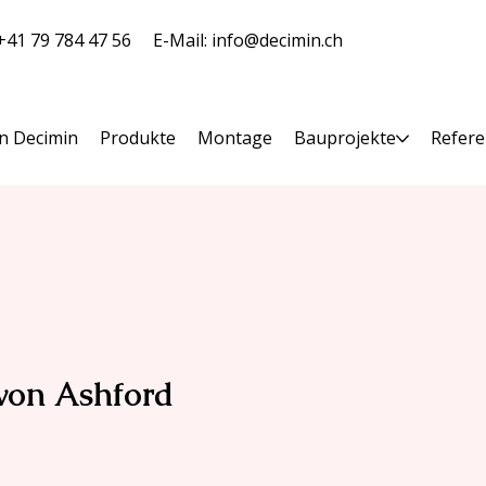
 +41 79 784 47 56
E-Mail:
info@decimin.ch
n Decimin
Produkte
Montage
Bauprojekte
Refer
von Ashford