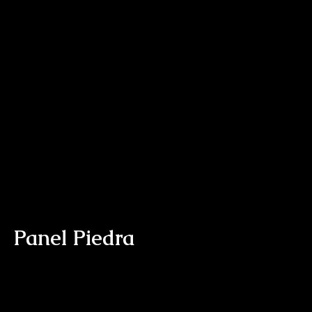
Panel Piedra
WANDPANEELE STEINOPTIK | Brick Kollektion