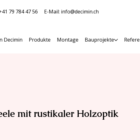
 +41 79 784 47 56
E-Mail:
info@decimin.ch
n Decimin
Produkte
Montage
Bauprojekte
Refer
ele mit rustikaler Holzoptik