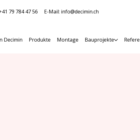
 +41 79 784 47 56
E-Mail:
info@decimin.ch
n Decimin
Produkte
Montage
Bauprojekte
Refer