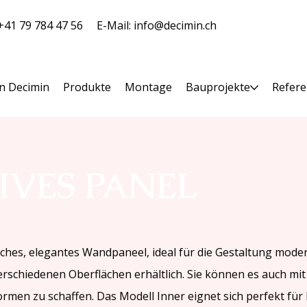
 +41 79 784 47 56
E-Mail:
info@decimin.ch
n Decimin
Produkte
Montage
Bauprojekte
Refer
IVES PANEL
isches, elegantes Wandpaneel, ideal für die Gestaltung mode
erschiedenen Oberflächen erhältlich. Sie können es auch mit
men zu schaffen. Das Modell Inner eignet sich perfekt fü